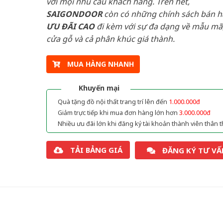
với mọi nhu cầu khách hàng. Trên hết,
SAIGONDOOR
còn có những chính sách bán 
ƯU ĐÃI
CAO
đi kèm với sự đa dạng về mẫu mã,
cửa gỗ và cả phân khúc giá thành.
MUA HÀNG NHANH
Khuyến mại
Quà tặng đồ nội thất trang trí lên đến
1.000.000đ
Giảm trực tiếp khi mua đơn hàng lớn hơn
3.000.000đ
Nhiều ưu đãi lớn khi đăng ký tài khoản thành viên thân t
TẢI BẢNG GIÁ
ĐĂNG KÝ TƯ VẤ