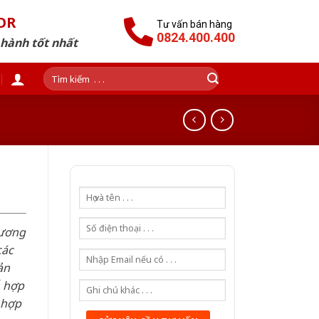
OR
Tư vấn bán hàng
0824.400.400
 hành tốt nhất
Tìm
kiếm:
hương
các
ản
ỗ hợp
 hợp