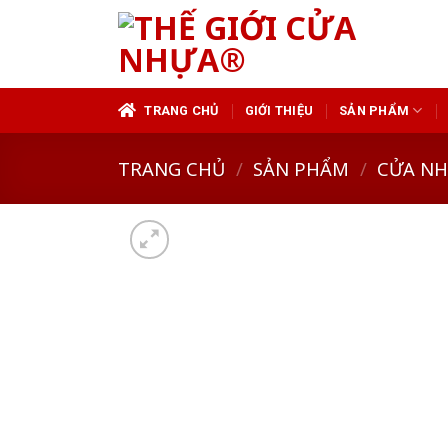
Skip
to
content
TRANG CHỦ
GIỚI THIỆU
SẢN PHẨM
TRANG CHỦ
/
SẢN PHẨM
/
CỬA N