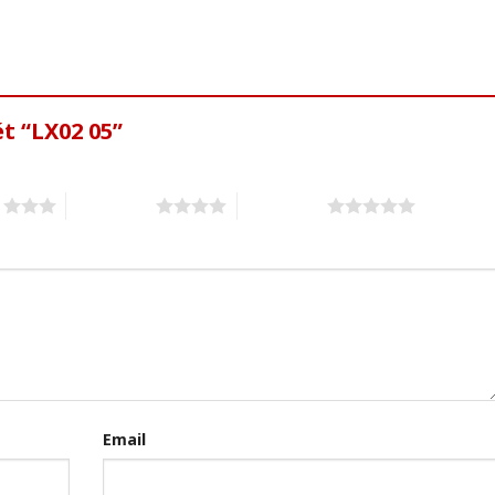
t “LX02 05”
s
4 of 5 stars
5 of 5 stars
Email