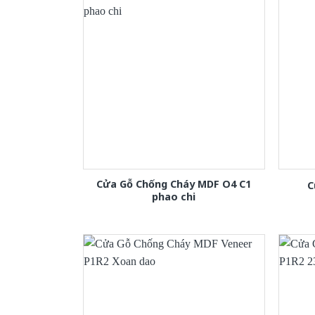
Cửa Gỗ Chống Cháy MDF O4 C1
C
phao chi