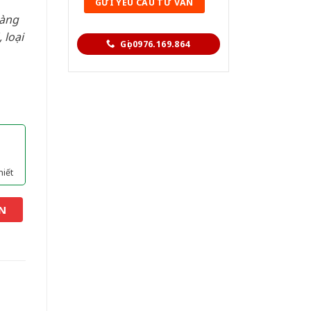
hàng
 loại
Gọi 0976.169.864
hiết
N