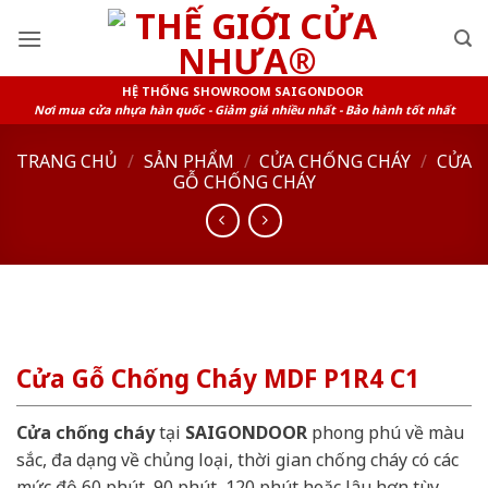
Skip
to
content
HỆ THỐNG SHOWROOM SAIGONDOOR
Nơi mua cửa nhựa hàn quốc - Giảm giá nhiều nhất - Bảo hành tốt nhất
TRANG CHỦ
/
SẢN PHẨM
/
CỬA CHỐNG CHÁY
/
CỬA
GỖ CHỐNG CHÁY
Cửa Gỗ Chống Cháy MDF P1R4 C1
Cửa chống cháy
tại
SAIGONDOOR
phong phú về màu
sắc, đa dạng về chủng loại, thời gian chống cháy có các
mức độ 60 phút, 90 phút, 120 phút hoặc lâu hơn tùy