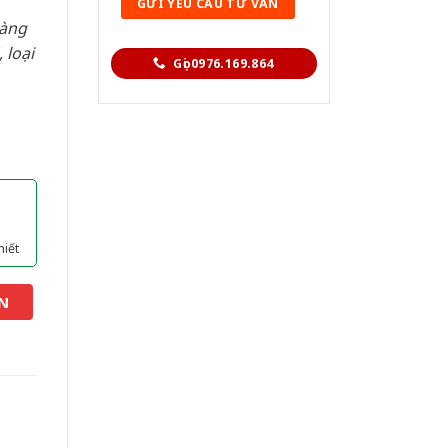
hàng
 loại
Gọi 0976.169.864
hiết
N