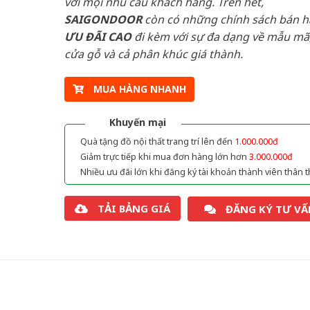
với mọi nhu cầu khách hàng. Trên hết,
SAIGONDOOR
còn có những chính sách bán 
ƯU ĐÃI
CAO
đi kèm với sự đa dạng về mẫu mã,
cửa gỗ và cả phân khúc giá thành.
MUA HÀNG NHANH
Khuyến mại
Quà tặng đồ nội thất trang trí lên đến
1.000.000đ
Giảm trực tiếp khi mua đơn hàng lớn hơn
3.000.000đ
Nhiều ưu đãi lớn khi đăng ký tài khoản thành viên thân t
TẢI BẢNG GIÁ
ĐĂNG KÝ TƯ VẤ