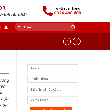
OR
Tư vấn bán hàng
0824.400.400
 hành tốt nhất
Tìm
kiếm:
hương
các
ản
ỗ hợp
 hợp