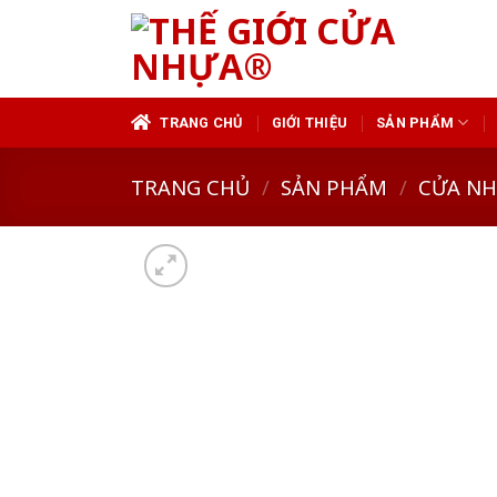
Skip
to
content
TRANG CHỦ
GIỚI THIỆU
SẢN PHẨM
TRANG CHỦ
/
SẢN PHẨM
/
CỬA N