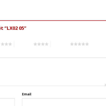
t “LX02 05”
s
4 of 5 stars
5 of 5 stars
Email