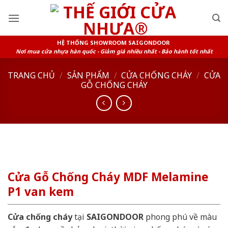
Skip
to
content
HỆ THỐNG SHOWROOM SAIGONDOOR
Nơi mua cửa nhựa hàn quốc - Giảm giá nhiều nhất - Bảo hành tốt nhất
TRANG CHỦ
/
SẢN PHẨM
/
CỬA CHỐNG CHÁY
/
CỬA
GỖ CHỐNG CHÁY
Cửa Gỗ Chống Cháy MDF Melamine
P1 van kem
Cửa chống cháy
tại
SAIGONDOOR
phong phú về màu