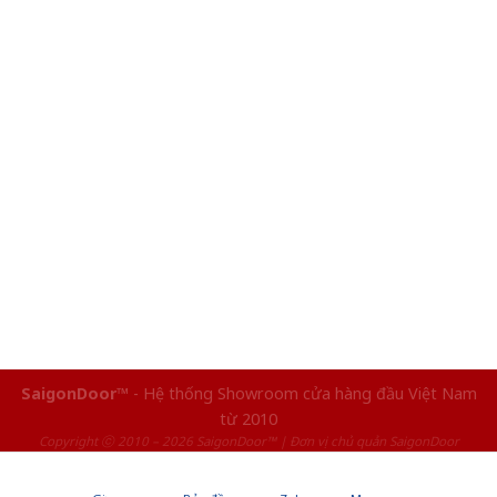
SaigonDoor™
- Hệ thống Showroom cửa hàng đầu Việt Nam
từ 2010
Copyright ⓒ 2010 – 2026 SaigonDoor™ | Đơn vị chủ quản SaigonDoor