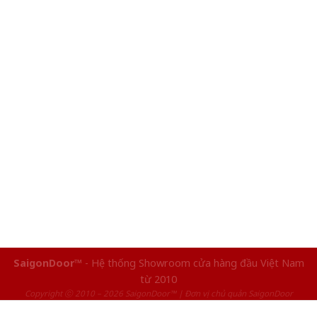
SaigonDoor™
- Hệ thống Showroom cửa hàng đầu Việt Nam
từ 2010
Copyright ⓒ 2010 – 2026 SaigonDoor™ | Đơn vị chủ quản SaigonDoor