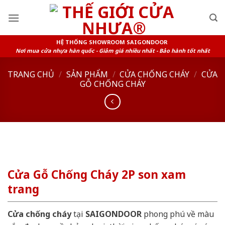
Skip
to
content
HỆ THỐNG SHOWROOM SAIGONDOOR
Nơi mua cửa nhựa hàn quốc - Giảm giá nhiều nhất - Bảo hành tốt nhất
TRANG CHỦ
/
SẢN PHẨM
/
CỬA CHỐNG CHÁY
/
CỬA
GỖ CHỐNG CHÁY
Cửa Gỗ Chống Cháy 2P son xam
trang
Cửa chống cháy
tại
SAIGONDOOR
phong phú về màu