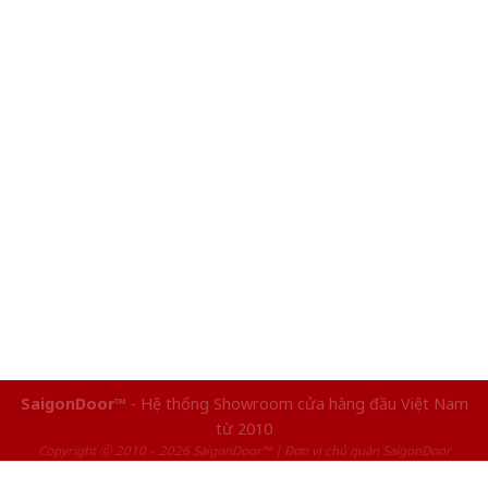
SaigonDoor™
- Hệ thống Showroom cửa hàng đầu Việt Nam
từ 2010
Copyright ⓒ 2010 – 2026 SaigonDoor™ | Đơn vị chủ quản SaigonDoor