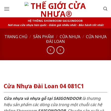
Skip
to
content
HỆ THỐNG SHOWROOM SAIGONDOOR
Nơi mua cửa nhựa hàn quốc - Giảm giá nhiều nhất - Bảo hành tốt nhất
TRANG CHỦ
/
SẢN PHẨM
/
CỬA NHỰA
/
CỬA NHỰA
ĐÀI LOAN
Cửa Nhựa Đài Loan 04 081C1
Cửa nhựa và nhựa gỗ tại SAIGONDOOR
là thương
hiệu sản phẩm các dòng cửa trong một chuỗi các hệ
thống Showroom
SAIGONDOOR
. Chuyên sản xuất và