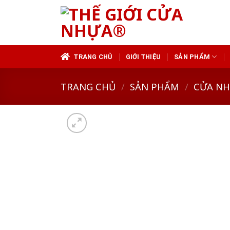
Skip
to
content
TRANG CHỦ
GIỚI THIỆU
SẢN PHẨM
TRANG CHỦ
/
SẢN PHẨM
/
CỬA N