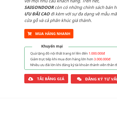
với mọi nhu cầu khách hàng. Trên hết,
SAIGONDOOR
còn có những chính sách bán 
ƯU ĐÃI
CAO
đi kèm với sự đa dạng về mẫu mã,
cửa gỗ và cả phân khúc giá thành.
MUA HÀNG NHANH
Khuyến mại
Quà tặng đồ nội thất trang trí lên đến
1.000.000đ
Giảm trực tiếp khi mua đơn hàng lớn hơn
3.000.000đ
Nhiều ưu đãi lớn khi đăng ký tài khoản thành viên thân t
TẢI BẢNG GIÁ
ĐĂNG KÝ TƯ VẤ