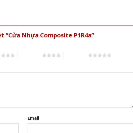
xét “Cửa Nhựa Composite P1R4a”
s
4 of 5 stars
5 of 5 stars
Email