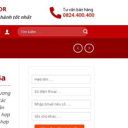
OR
Tư vấn bán hàng
0824.400.400
 hành tốt nhất
Tìm
kiếm:
4a
hương
các
ản
ỗ hợp
 hợp