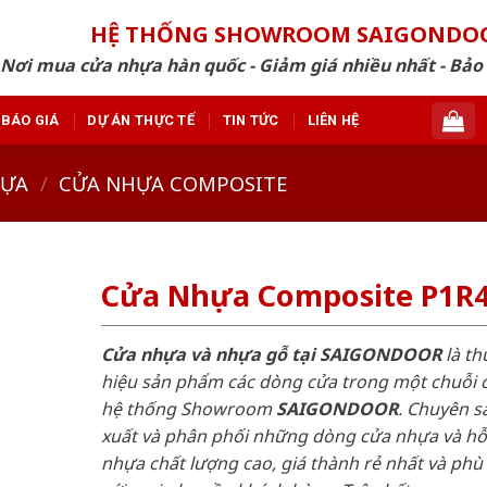
HỆ THỐNG SHOWROOM SAIGONDO
Nơi mua cửa nhựa hàn quốc - Giảm giá nhiều nhất - Bảo
BÁO GIÁ
DỰ ÁN THỰC TẾ
TIN TỨC
LIÊN HỆ
HỰA
/
CỬA NHỰA COMPOSITE
Cửa Nhựa Composite P1R
Cửa nhựa và nhựa gỗ tại SAIGONDOOR
là t
hiệu sản phẩm các dòng cửa trong một chuỗi 
hệ thống Showroom
SAIGONDOOR
. Chuyên s
xuất và phân phối những dòng cửa nhựa và h
nhựa chất lượng cao, giá thành rẻ nhất và phù