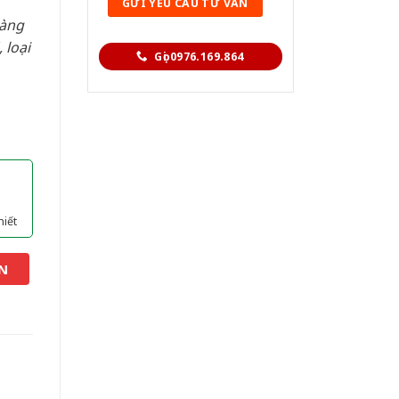
hàng
 loại
Gọi 0976.169.864
hiết
N