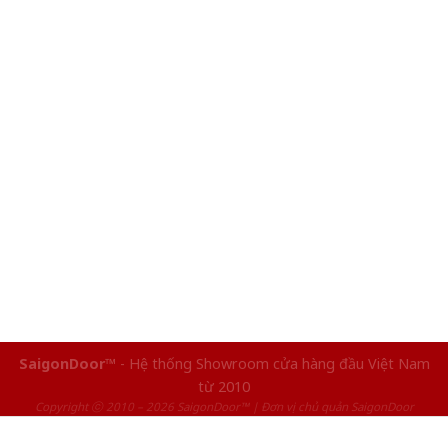
SaigonDoor™
- Hệ thống Showroom cửa hàng đầu Việt Nam
từ 2010
Copyright ⓒ 2010 – 2026 SaigonDoor™ | Đơn vị chủ quản SaigonDoor