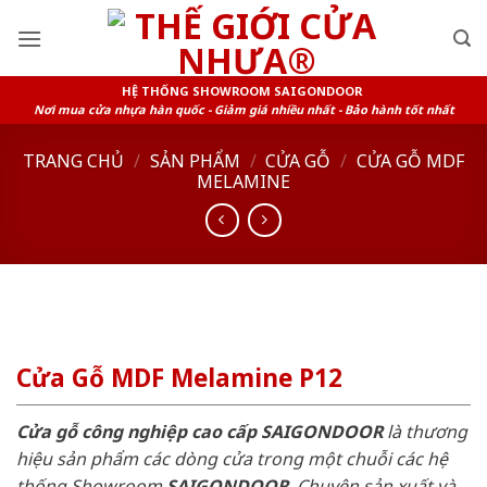
Skip
to
content
HỆ THỐNG SHOWROOM SAIGONDOOR
Nơi mua cửa nhựa hàn quốc - Giảm giá nhiều nhất - Bảo hành tốt nhất
TRANG CHỦ
/
SẢN PHẨM
/
CỬA GỖ
/
CỬA GỖ MDF
MELAMINE
Cửa Gỗ MDF Melamine P12
Cửa gỗ công nghiệp cao cấp SAIGONDOOR
là thương
hiệu sản phẩm các dòng cửa trong một chuỗi các hệ
thống Showroom
SAIGONDOOR
. Chuyên sản xuất và