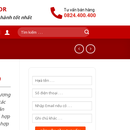
OR
Tư vấn bán hàng
0824.400.400
 hành tốt nhất
Tìm
kiếm:
9
hương
các
ản
ỗ hợp
 hợp