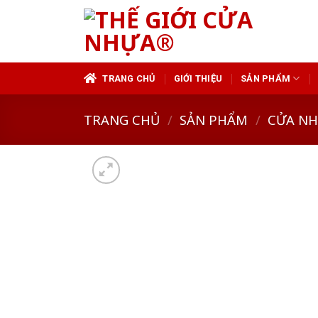
Skip
to
content
TRANG CHỦ
GIỚI THIỆU
SẢN PHẨM
TRANG CHỦ
/
SẢN PHẨM
/
CỬA N