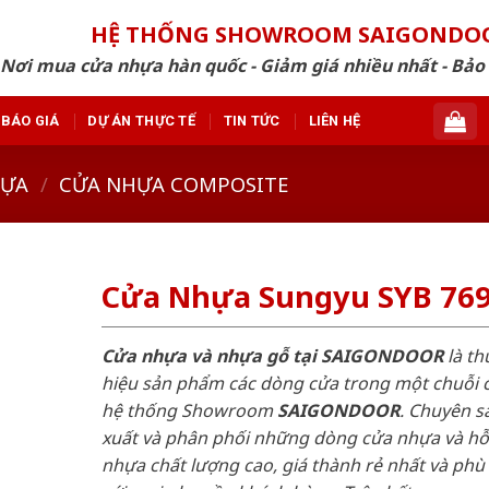
HỆ THỐNG SHOWROOM SAIGONDO
Nơi mua cửa nhựa hàn quốc - Giảm giá nhiều nhất - Bảo
BÁO GIÁ
DỰ ÁN THỰC TẾ
TIN TỨC
LIÊN HỆ
HỰA
/
CỬA NHỰA COMPOSITE
Cửa Nhựa Sungyu SYB 76
Cửa nhựa và nhựa gỗ tại SAIGONDOOR
là t
hiệu sản phẩm các dòng cửa trong một chuỗi 
hệ thống Showroom
SAIGONDOOR
. Chuyên s
xuất và phân phối những dòng cửa nhựa và h
nhựa chất lượng cao, giá thành rẻ nhất và phù