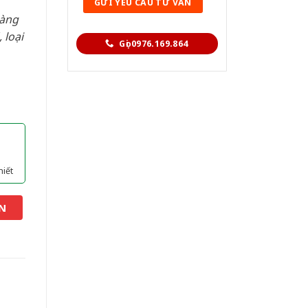
hàng
 loại
Gọi 0976.169.864
hiết
N