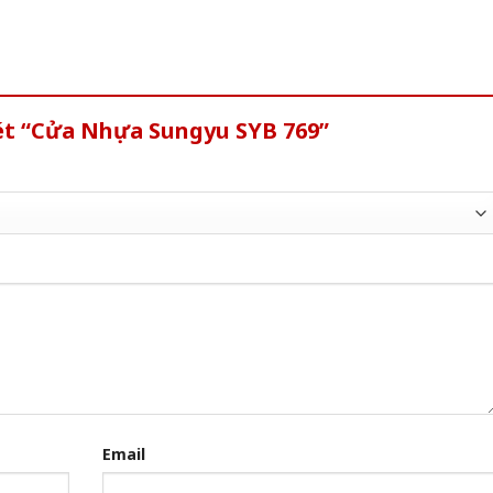
xét “Cửa Nhựa Sungyu SYB 769”
Email