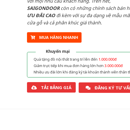
với mọi nhu cầu khách hàng. Trên hết,
SAIGONDOOR
còn có những chính sách bán 
ƯU ĐÃI
CAO
đi kèm với sự đa dạng về mẫu mã,
cửa gỗ và cả phân khúc giá thành.
MUA HÀNG NHANH
Khuyến mại
Quà tặng đồ nội thất trang trí lên đến
1.000.000đ
Giảm trực tiếp khi mua đơn hàng lớn hơn
3.000.000đ
Nhiều ưu đãi lớn khi đăng ký tài khoản thành viên thân t
TẢI BẢNG GIÁ
ĐĂNG KÝ TƯ VẤ