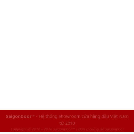
SaigonDoor™
- Hệ thống Showroom cửa hàng đầu Việt Nam
từ 2010
Copyright ⓒ 2010 – 2026 SaigonDoor™ | Đơn vị chủ quản SaigonDoor