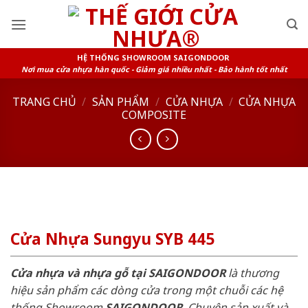
Skip
to
content
HỆ THỐNG SHOWROOM SAIGONDOOR
Nơi mua cửa nhựa hàn quốc - Giảm giá nhiều nhất - Bảo hành tốt nhất
TRANG CHỦ
/
SẢN PHẨM
/
CỬA NHỰA
/
CỬA NHỰA
COMPOSITE
Cửa Nhựa Sungyu SYB 445
Cửa nhựa và nhựa gỗ tại SAIGONDOOR
là thương
hiệu sản phẩm các dòng cửa trong một chuỗi các hệ
thống Showroom
SAIGONDOOR
. Chuyên sản xuất và