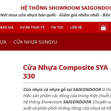
HỆ THỐNG SHOWROOM SAIGONDO
Nơi mua cửa nhựa hàn quốc - Giảm giá nhiều nhất - Bảo
BÁO GIÁ
DỰ ÁN THỰC TẾ
TIN TỨC
LIÊN HỆ
HỰA
/
CỬA NHỰA SUNGYU
Cửa Nhựa Composite SYA
330
Cửa nhựa và nhựa gỗ tại SAIGONDOOR
là t
hiệu sản phẩm các dòng cửa trong một chuỗi 
hệ thống Showroom
SAIGONDOOR
. Chuyên s
xuất và phân phối những dòng cửa nhựa và h