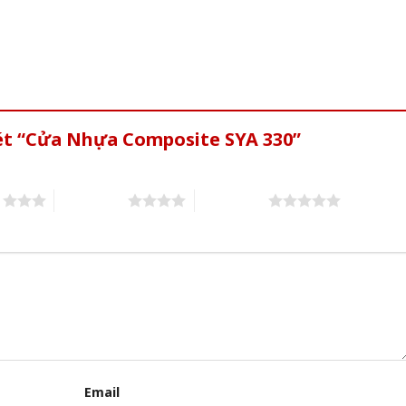
xét “Cửa Nhựa Composite SYA 330”
s
4 of 5 stars
5 of 5 stars
Email