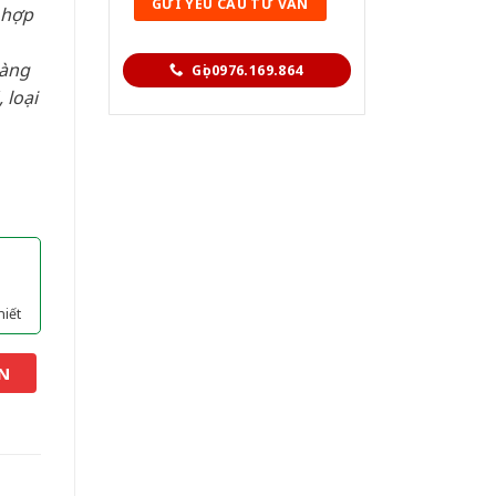
 hợp
hàng
Gọi 0976.169.864
 loại
hiết
N