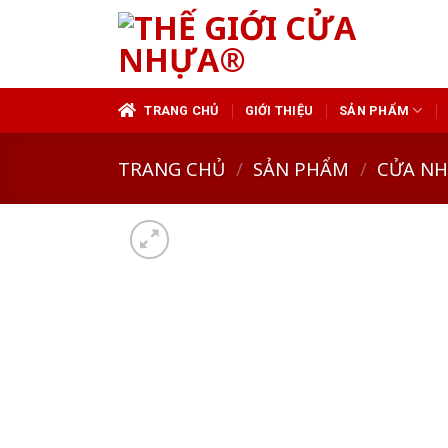
Skip
to
content
TRANG CHỦ
GIỚI THIỆU
SẢN PHẨM
TRANG CHỦ
/
SẢN PHẨM
/
CỬA N