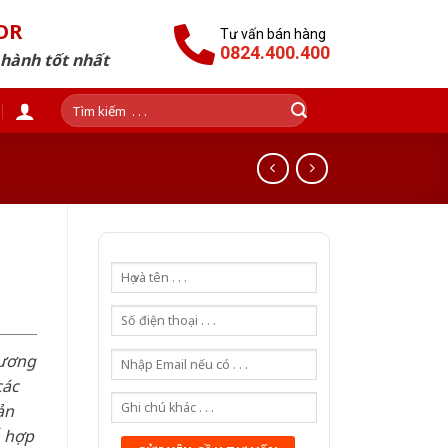
OR
Tư vấn bán hàng
0824.400.400
 hành tốt nhất
Tìm
kiếm:
hương
các
ản
ỗ hợp