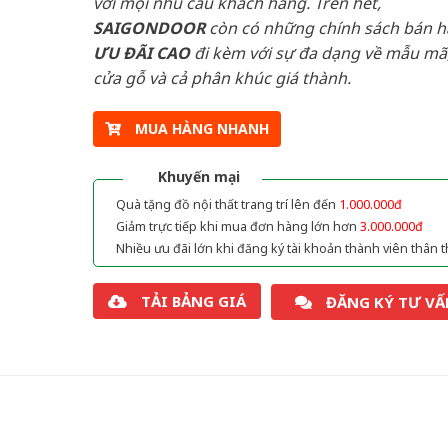
với mọi nhu cầu khách hàng. Trên hết,
SAIGONDOOR
còn có những chính sách bán 
ƯU ĐÃI
CAO
đi kèm với sự đa dạng về mẫu mã,
cửa gỗ và cả phân khúc giá thành.
MUA HÀNG NHANH
Khuyến mại
Quà tặng đồ nội thất trang trí lên đến
1.000.000đ
Giảm trực tiếp khi mua đơn hàng lớn hơn
3.000.000đ
Nhiều ưu đãi lớn khi đăng ký tài khoản thành viên thân t
TẢI BẢNG GIÁ
ĐĂNG KÝ TƯ VẤ