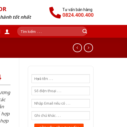
OR
Tư vấn bán hàng
0824.400.400
 hành tốt nhất
Tìm
kiếm:
4
hương
các
ản
ỗ hợp
 hợp