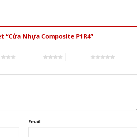
xét “Cửa Nhựa Composite P1R4”
s
4 of 5 stars
5 of 5 stars
Email