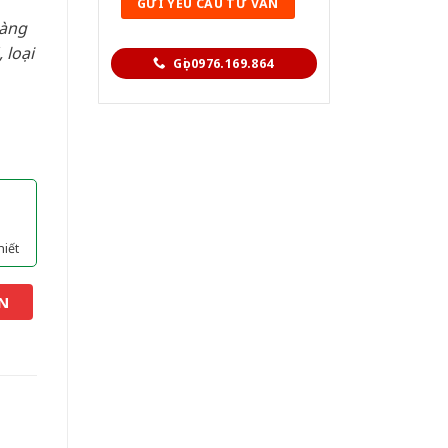
hàng
 loại
Gọi 0976.169.864
hiết
N