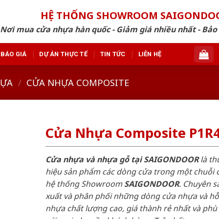
HỆ THỐNG SHOWROOM SAIGONDO
Nơi mua cửa nhựa hàn quốc - Giảm giá nhiều nhất - Bảo
BÁO GIÁ
DỰ ÁN THỰC TẾ
TIN TỨC
LIÊN HỆ
HỰA
/
CỬA NHỰA COMPOSITE
Cửa Nhựa Composite P1R
Cửa nhựa và nhựa gỗ tại SAIGONDOOR
là t
hiệu sản phẩm các dòng cửa trong một chuỗi 
hệ thống Showroom
SAIGONDOOR
. Chuyên s
xuất và phân phối những dòng cửa nhựa và h
nhựa chất lượng cao, giá thành rẻ nhất và phù