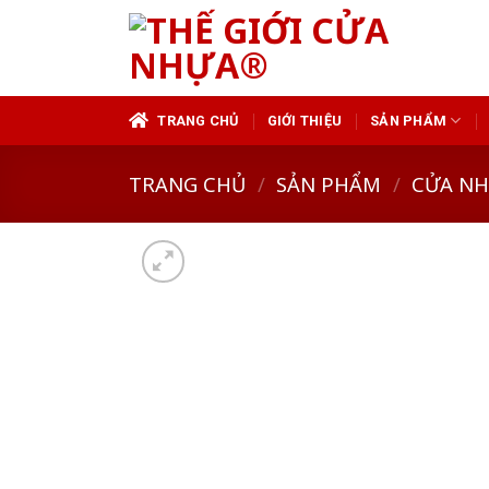
Skip
to
content
TRANG CHỦ
GIỚI THIỆU
SẢN PHẨM
TRANG CHỦ
/
SẢN PHẨM
/
CỬA N