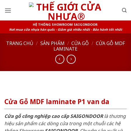
Skip
to
content
HỆ THỐNG SHOWROOM SAIGONDOOR
Nơi mua cửa nhựa hàn quốc - Giảm giá nhiều nhất - Bảo hành tốt nhất
TRANG CHỦ
/
SẢN PHẨM
/
CỬA GỖ
/
CỬA GỖ MDF
LAMINATE
Cửa Gỗ MDF laminate P1 van da
Cửa gỗ công nghiệp cao cấp SAIGONDOOR
là thương
hiệu sản phẩm các dòng cửa trong một chuỗi các hệ
thống Showroom
SAIGONDOOR
. Chuyên sản xuất và