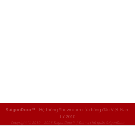
SaigonDoor™
- Hệ thống Showroom cửa hàng đầu Việt Nam
từ 2010
Copyright ⓒ 2010 – 2026 SaigonDoor™ | Đơn vị chủ quản SaigonDoor