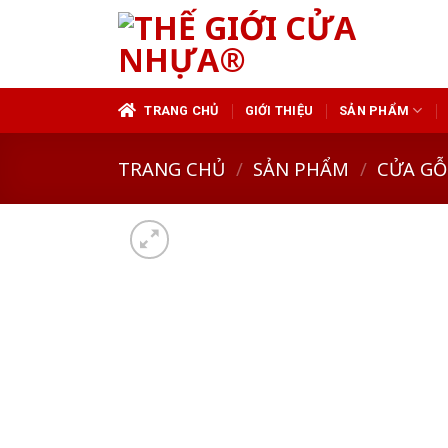
Skip
to
content
TRANG CHỦ
GIỚI THIỆU
SẢN PHẨM
TRANG CHỦ
/
SẢN PHẨM
/
CỬA GỖ