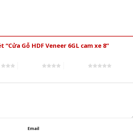
ét “Cửa Gỗ HDF Veneer 6GL cam xe 8”
s
4 of 5 stars
5 of 5 stars
Email