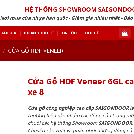
HỆ THỐNG SHOWROOM SAIGONDO
Nơi mua cửa nhựa hàn quốc - Giảm giá nhiều nhất - Bảo
BÁO GIÁ
DỰ ÁN THỰC TẾ
TIN TỨC
LIÊN HỆ
/
CỬA GỖ HDF VENEER
Cửa Gỗ HDF Veneer 6GL c
xe 8
Cửa gỗ công nghiệp cao cấp SAIGONDOOR
là
thương hiệu sản phẩm các dòng cửa trong mộ
chuỗi các hệ thống Showroom
SAIGONDOOR
.
Chuyên sản xuất và phân phối những dòng cử