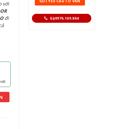
 với
OOR
AO
đi
Gọi 0976.169.864
cả
hiết
N