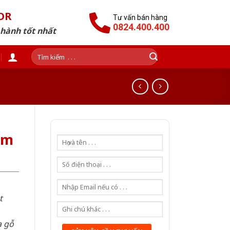
OR
Tư vấn bán hàng
0824.400.400
 hành tốt nhất
Tìm
kiếm:
am
t
a gỗ