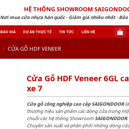
HỆ THỐNG SHOWROOM SAIGONDO
Nơi mua cửa nhựa hàn quốc - Giảm giá nhiều nhất - Bảo
BÁO GIÁ
DỰ ÁN THỰC TẾ
TIN TỨC
LIÊN HỆ
/
CỬA GỖ HDF VENEER
Cửa Gỗ HDF Veneer 6GL c
xe 7
Cửa gỗ công nghiệp cao cấp SAIGONDOOR
là
thương hiệu sản phẩm các dòng cửa trong mộ
chuỗi các hệ thống Showroom
SAIGONDOOR
.
Chuyên sản xuất và phân phối những dòng cử