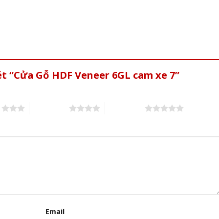
ét “Cửa Gỗ HDF Veneer 6GL cam xe 7”
s
4 of 5 stars
5 of 5 stars
Email