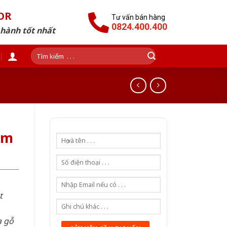
OR
Tư vấn bán hàng
0824.400.400
 hành tốt nhất
Tìm
kiếm:
am
t
a gỗ