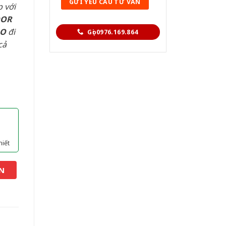
 với
OOR
AO
đi
Gọi 0976.169.864
cả
hiết
N