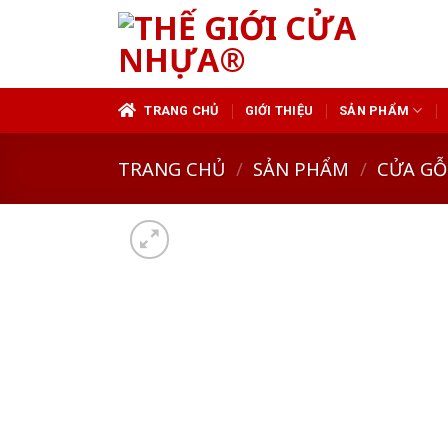
Skip
to
content
TRANG CHỦ
GIỚI THIỆU
SẢN PHẨM
TRANG CHỦ
/
SẢN PHẨM
/
CỬA GỖ