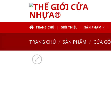
Skip
to
content
TRANG CHỦ
GIỚI THIỆU
SẢN PHẨM
TRANG CHỦ
/
SẢN PHẨM
/
CỬA GỖ