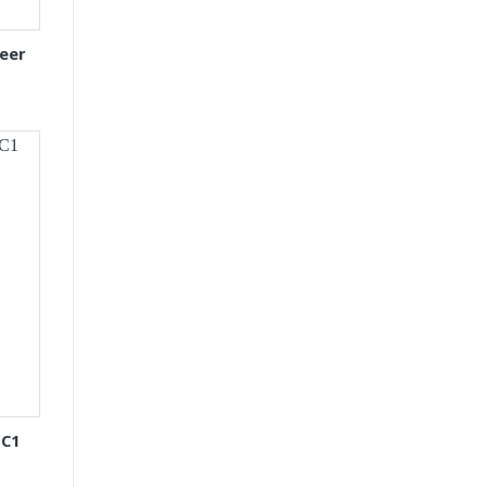
eer
 C1