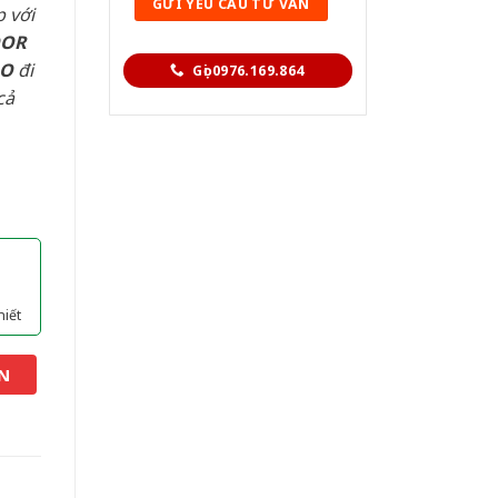
 với
OOR
AO
đi
Gọi 0976.169.864
cả
hiết
N