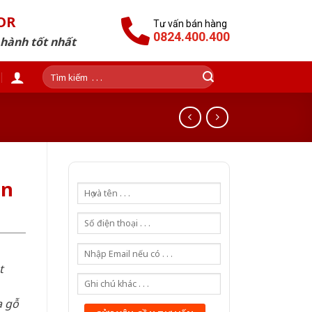
OR
Tư vấn bán hàng
0824.400.400
 hành tốt nhất
Tìm
kiếm:
an
t
a gỗ