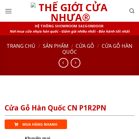
Skip
to
content
HỆ THỐNG SHOWROOM SAIGONDOOR
Nơi mua cửa nhựa hàn quốc - Giảm giá nhiều nhất - Bảo hành tốt nhất
TRANG CHỦ
/
SẢN PHẨM
/
CỬA GỖ
/
CỬA GỖ HÀN
QUỐC
Cửa Gỗ Hàn Quốc CN P1R2PN
MUA HÀNG NHANH
Khuyến mại