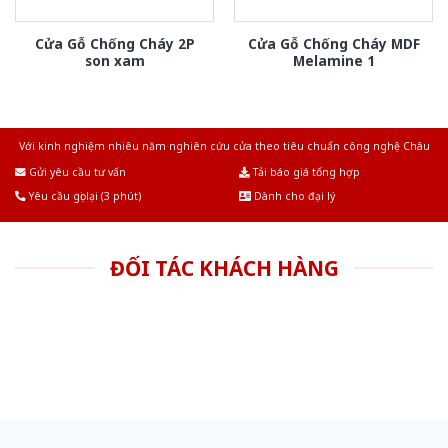
Cửa Gỗ Chống Cháy 2P
Cửa Gỗ Chống Cháy MDF
son xam
Melamine 1
Với kinh nghiệm nhiêu năm nghiên cứu cửa theo tiêu chuẩn công nghệ Châu
Âu.Chúng tôi tự tin là nhà sản xuất & cung cấp hàng đầu tại Việt Nam!
Gửi yêu cầu tư vấn
Tải báo giá tổng hợp
Yêu cầu gọi lại (3 phút)
Dành cho đại lý
ĐỐI TÁC KHÁCH HÀNG