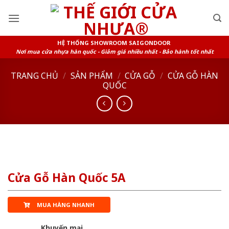
Skip
to
content
HỆ THỐNG SHOWROOM SAIGONDOOR
Nơi mua cửa nhựa hàn quốc - Giảm giá nhiều nhất - Bảo hành tốt nhất
TRANG CHỦ
/
SẢN PHẨM
/
CỬA GỖ
/
CỬA GỖ HÀN
QUỐC
Cửa Gỗ Hàn Quốc 5A
MUA HÀNG NHANH
Khuyến mại