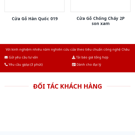
Cửa Gỗ Chống Cháy 2P
Cửa Gỗ Hàn Quốc 019
son xam
Với kinh nghiệm nhiêu năm nghiên cứu cửa theo tiêu chuẩn công nghệ Châu
Âu.Chúng tôi tự tin là nhà sản xuất & cung cấp hàng đầu tại Việt Nam!
Gửi yêu cầu tư vấn
Tải báo giá tổng hợp
Yêu cầu gọi lại (3 phút)
Dành cho đại lý
ĐỐI TÁC KHÁCH HÀNG