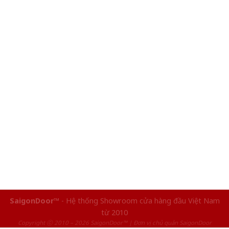
SaigonDoor™
- Hệ thống Showroom cửa hàng đầu Việt Nam
từ 2010
Copyright ⓒ 2010 – 2026 SaigonDoor™ | Đơn vị chủ quản SaigonDoor