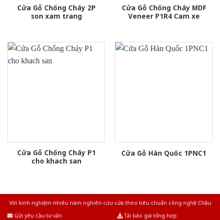
Cửa Gỗ Chống Cháy 2P
Cửa Gỗ Chống Cháy MDF
son xam trang
Veneer P1R4 Cam xe
Cửa Gỗ Chống Cháy P1
Cửa Gỗ Hàn Quốc 1PNC1
cho khach san
Với kinh nghiệm nhiêu năm nghiên cứu cửa theo tiêu chuẩn công nghệ Châu
Âu.Chúng tôi tự tin là nhà sản xuất & cung cấp hàng đầu tại Việt Nam!
Gửi yêu cầu tư vấn
Tải báo giá tổng hợp