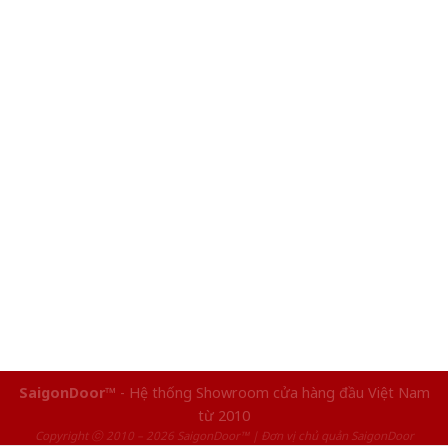
SaigonDoor™
- Hệ thống Showroom cửa hàng đầu Việt Nam
từ 2010
Copyright ⓒ 2010 – 2026 SaigonDoor™ | Đơn vị chủ quản SaigonDoor