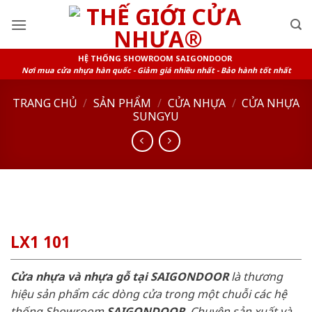
Skip
to
content
HỆ THỐNG SHOWROOM SAIGONDOOR
Nơi mua cửa nhựa hàn quốc - Giảm giá nhiều nhất - Bảo hành tốt nhất
TRANG CHỦ
/
SẢN PHẨM
/
CỬA NHỰA
/
CỬA NHỰA
SUNGYU
LX1 101
Cửa nhựa và nhựa gỗ tại SAIGONDOOR
là thương
hiệu sản phẩm các dòng cửa trong một chuỗi các hệ
thống Showroom
SAIGONDOOR
. Chuyên sản xuất và