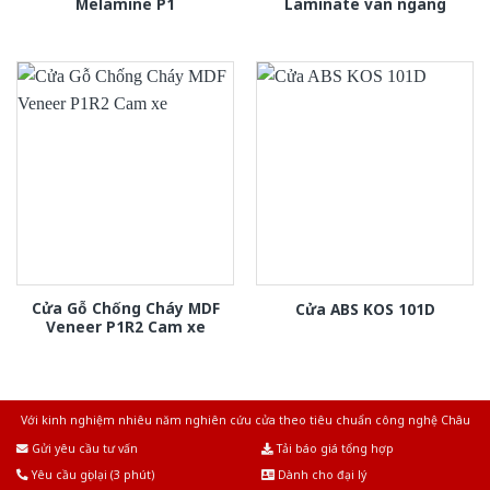
Melamine P1
Laminate van ngang
Cửa Gỗ Chống Cháy MDF
Cửa ABS KOS 101D
Veneer P1R2 Cam xe
Với kinh nghiệm nhiêu năm nghiên cứu cửa theo tiêu chuẩn công nghệ Châu
Âu.Chúng tôi tự tin là nhà sản xuất & cung cấp hàng đầu tại Việt Nam!
Gửi yêu cầu tư vấn
Tải báo giá tổng hợp
Yêu cầu gọi lại (3 phút)
Dành cho đại lý