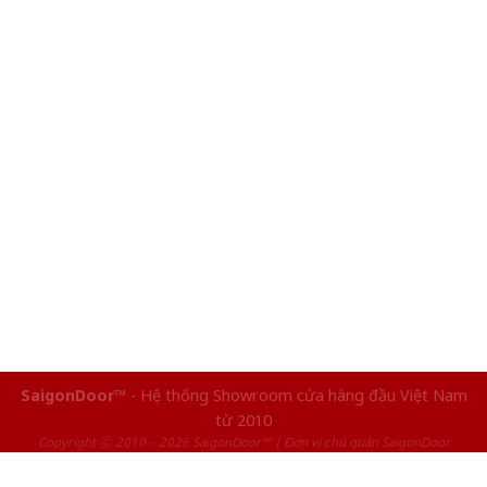
SaigonDoor™
- Hệ thống Showroom cửa hàng đầu Việt Nam
từ 2010
Copyright ⓒ 2010 – 2026 SaigonDoor™ | Đơn vị chủ quản SaigonDoor