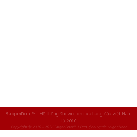
SaigonDoor™
- Hệ thống Showroom cửa hàng đầu Việt Nam
từ 2010
Copyright ⓒ 2010 – 2026 SaigonDoor™ | Đơn vị chủ quản SaigonDoor