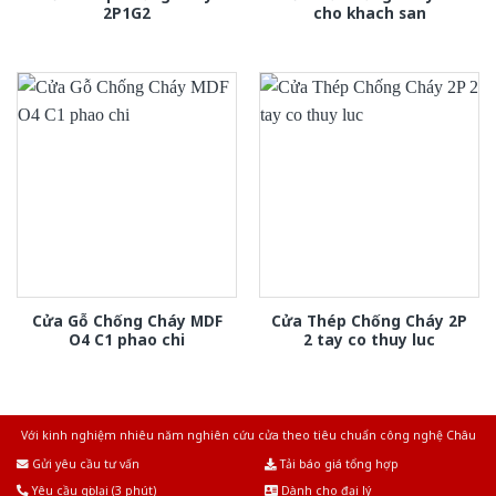
2P1G2
cho khach san
Cửa Gỗ Chống Cháy MDF
Cửa Thép Chống Cháy 2P
O4 C1 phao chi
2 tay co thuy luc
Với kinh nghiệm nhiêu năm nghiên cứu cửa theo tiêu chuẩn công nghệ Châu
Âu.Chúng tôi tự tin là nhà sản xuất & cung cấp hàng đầu tại Việt Nam!
Gửi yêu cầu tư vấn
Tải báo giá tổng hợp
Yêu cầu gọi lại (3 phút)
Dành cho đại lý