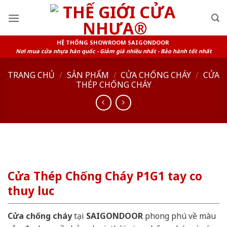
Skip
to
content
HỆ THỐNG SHOWROOM SAIGONDOOR
Nơi mua cửa nhựa hàn quốc - Giảm giá nhiều nhất - Bảo hành tốt nhất
TRANG CHỦ
/
SẢN PHẨM
/
CỬA CHỐNG CHÁY
/
CỬA
THÉP CHỐNG CHÁY
Cửa Thép Chống Cháy P1G1 tay co
thuy luc
Cửa chống cháy
tại
SAIGONDOOR
phong phú về màu