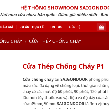
HỆ THỐNG SHOWROOM SAIGONDO
Nơi mua cửa nhựa hàn quốc - Giảm giá nhiều nhất - Bảo
BÁO GIÁ
DỰ ÁN THỰC TẾ
TIN TỨC
LIÊN HỆ
ỐNG CHÁY
/
CỬA THÉP CHỐNG CHÁY
Cửa Thép Chống Cháy P1
Cửa chống cháy
tại
SAIGONDOOR
phong phú
màu sắc, đa dạng về chủng loại, thời gian chốn
cháy có các mức độ 60 phút, 90 phút, 120 phút 
lâu hơn tùy thuộc vào vật liệu và độ dày của cá
cửa: 45mm, 50mm.
SAIGONDOOR
là đơn vị chu