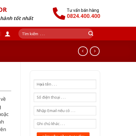
OR
Tư vấn bán hàng
0824.400.400
 hành tốt nhất
Tìm
kiếm:
 về
g
hoặc
nh
yên