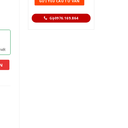
Gọi 0976.169.864
hiết
N