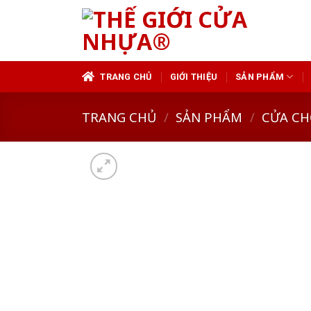
Skip
to
content
TRANG CHỦ
GIỚI THIỆU
SẢN PHẨM
TRANG CHỦ
/
SẢN PHẨM
/
CỬA CH