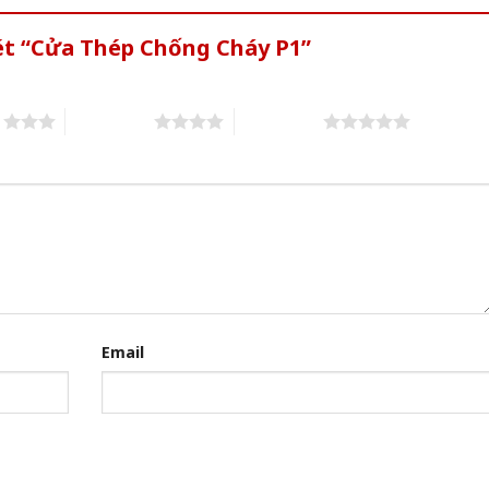
ét “Cửa Thép Chống Cháy P1”
s
4 of 5 stars
5 of 5 stars
Email