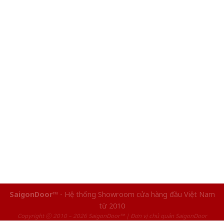
SaigonDoor™
- Hệ thống Showroom cửa hàng đầu Việt Nam
từ 2010
Copyright ⓒ 2010 – 2026 SaigonDoor™ | Đơn vị chủ quản SaigonDoor