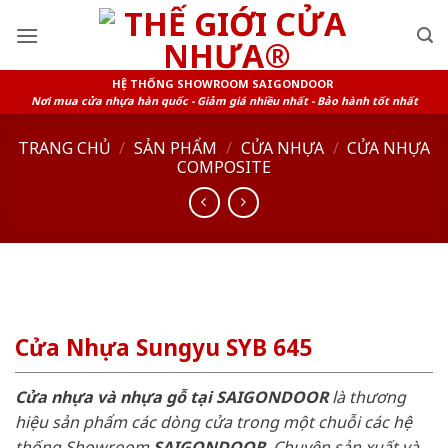
Skip
to
content
HỆ THỐNG SHOWROOM SAIGONDOOR
Nơi mua cửa nhựa hàn quốc - Giảm giá nhiều nhất - Bảo hành tốt nhất
TRANG CHỦ
/
SẢN PHẨM
/
CỬA NHỰA
/
CỬA NHỰA
COMPOSITE
Cửa Nhựa Sungyu SYB 645
Cửa nhựa và nhựa gỗ tại SAIGONDOOR
là thương
hiệu sản phẩm các dòng cửa trong một chuỗi các hệ
thống Showroom
SAIGONDOOR
. Chuyên sản xuất và