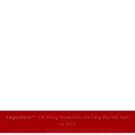
SaigonDoor™
- Hệ thống Showroom cửa hàng đầu Việt Nam
từ 2010
Copyright ⓒ 2010 – 2026 SaigonDoor™ | Đơn vị chủ quản SaigonDoor