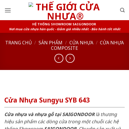
Skip
to
content
HỆ THỐNG SHOWROOM SAIGONDOOR
Nơi mua cửa nhựa hàn quốc - Giảm giá nhiều nhất - Bảo hành tốt nhất
TRANG CHỦ
/
SẢN PHẨM
/
CỬA NHỰA
/
CỬA NHỰA
COMPOSITE
Cửa Nhựa Sungyu SYB 643
Cửa nhựa và nhựa gỗ tại SAIGONDOOR
là thương
hiệu sản phẩm các dòng cửa trong một chuỗi các hệ
thống Showroom
SAIGONDOOR
. Chuyên sản xuất và