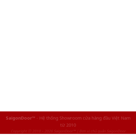
SaigonDoor™
- Hệ thống Showroom cửa hàng đầu Việt Nam
từ 2010
Copyright ⓒ 2010 – 2026 SaigonDoor™ | Đơn vị chủ quản SaigonDoor