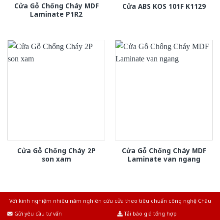
Cửa Gỗ Chống Cháy MDF
Cửa ABS KOS 101F K1129
Laminate P1R2
Cửa Gỗ Chống Cháy 2P
Cửa Gỗ Chống Cháy MDF
son xam
Laminate van ngang
Với kinh nghiệm nhiêu năm nghiên cứu cửa theo tiêu chuẩn công nghệ Châu
Âu.Chúng tôi tự tin là nhà sản xuất & cung cấp hàng đầu tại Việt Nam!
Gửi yêu cầu tư vấn
Tải báo giá tổng hợp