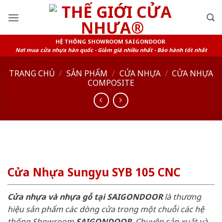
Skip
to
content
HỆ THỐNG SHOWROOM SAIGONDOOR
Nơi mua cửa nhựa hàn quốc - Giảm giá nhiều nhất - Bảo hành tốt nhất
TRANG CHỦ
/
SẢN PHẨM
/
CỬA NHỰA
/
CỬA NHỰA
COMPOSITE
Cửa Nhựa Sungyu SYB 105 CNC
Cửa nhựa và nhựa gỗ tại SAIGONDOOR
là thương
hiệu sản phẩm các dòng cửa trong một chuỗi các hệ
thống Showroom
SAIGONDOOR
. Chuyên sản xuất và