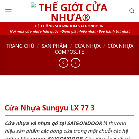
Skip
to
content
HỆ THỐNG SHOWROOM SAIGONDOOR
Nơi mua cửa nhựa hàn quốc - Giảm giá nhiều nhất - Bảo hành tốt nhất
TRANG CHỦ
/
SẢN PHẨM
/
CỬA NHỰA
/
CỬA NHỰA
COMPOSITE
Cửa Nhựa Sungyu LX 77 3
Cửa nhựa và nhựa gỗ tại SAIGONDOOR
là thương
hiệu sản phẩm các dòng cửa trong một chuỗi các hệ
thống Showroom
SAIGONDOOR
. Chuyên sản xuất và