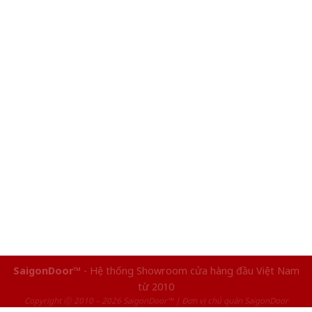
SaigonDoor™
- Hệ thống Showroom cửa hàng đầu Việt Nam
từ 2010
Copyright ⓒ 2010 – 2026 SaigonDoor™ | Đơn vị chủ quản SaigonDoor