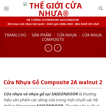
Skip
to
content
HỆ THỐNG SHOWROOM SAIGONDOOR
Nơi mua cửa nhựa hàn quốc - Giảm giá nhiều nhất - Bảo hành tốt nhất
TRANG CHỦ
/
SẢN PHẨM
/
CỬA NHỰA
/
CỬA NHỰA
COMPOSITE
Cửa Nhựa Gỗ Composite 2A walnut 2
Cửa nhựa và nhựa gỗ tại SAIGONDOOR
là thương
hiệu sản phẩm các dòng cửa trong một chuỗi các hệ
thống Showroom
SAIGONDOOR
. Chuyên sản xuất và