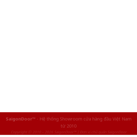
SaigonDoor™
- Hệ thống Showroom cửa hàng đầu Việt Nam
từ 2010
Copyright ⓒ 2010 – 2026 SaigonDoor™ | Đơn vị chủ quản SaigonDoor