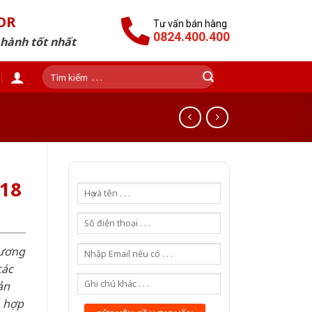
OR
Tư vấn bán hàng
0824.400.400
 hành tốt nhất
Tìm
kiếm:
18
hương
các
ản
ỗ hợp