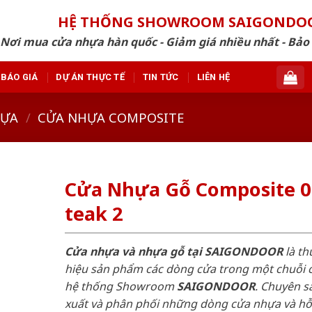
HỆ THỐNG SHOWROOM SAIGONDO
Nơi mua cửa nhựa hàn quốc - Giảm giá nhiều nhất - Bảo
BÁO GIÁ
DỰ ÁN THỰC TẾ
TIN TỨC
LIÊN HỆ
HỰA
/
CỬA NHỰA COMPOSITE
Cửa Nhựa Gỗ Composite 0
teak 2
Cửa nhựa và nhựa gỗ tại SAIGONDOOR
là t
hiệu sản phẩm các dòng cửa trong một chuỗi 
hệ thống Showroom
SAIGONDOOR
. Chuyên s
xuất và phân phối những dòng cửa nhựa và h