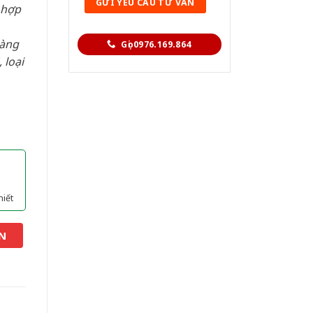
 hợp
hàng
Gọi 0976.169.864
 loại
hiết
N