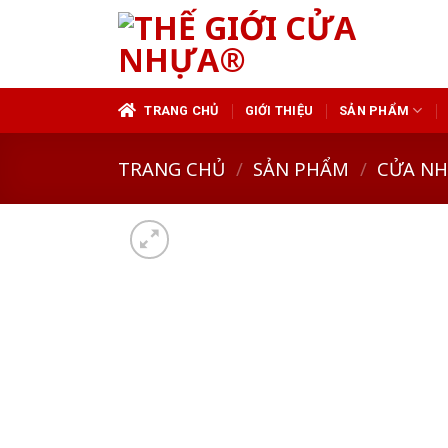
Skip
to
content
TRANG CHỦ
GIỚI THIỆU
SẢN PHẨM
TRANG CHỦ
/
SẢN PHẨM
/
CỬA N