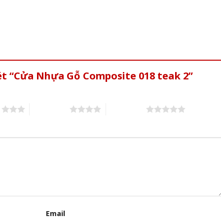
ét “Cửa Nhựa Gỗ Composite 018 teak 2”
s
4 of 5 stars
5 of 5 stars
Email