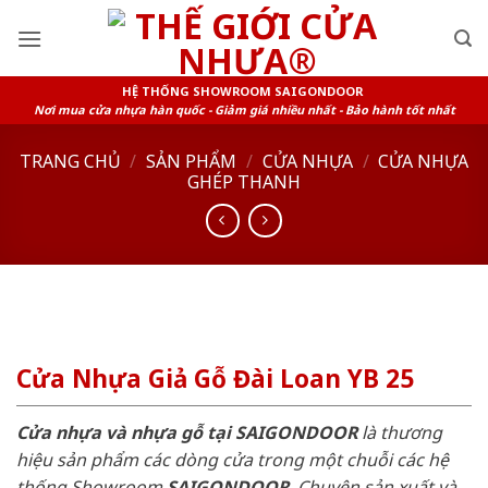
Skip
to
content
HỆ THỐNG SHOWROOM SAIGONDOOR
Nơi mua cửa nhựa hàn quốc - Giảm giá nhiều nhất - Bảo hành tốt nhất
TRANG CHỦ
/
SẢN PHẨM
/
CỬA NHỰA
/
CỬA NHỰA
GHÉP THANH
Cửa Nhựa Giả Gỗ Đài Loan YB 25
Cửa nhựa và nhựa gỗ tại SAIGONDOOR
là thương
hiệu sản phẩm các dòng cửa trong một chuỗi các hệ
thống Showroom
SAIGONDOOR
. Chuyên sản xuất và