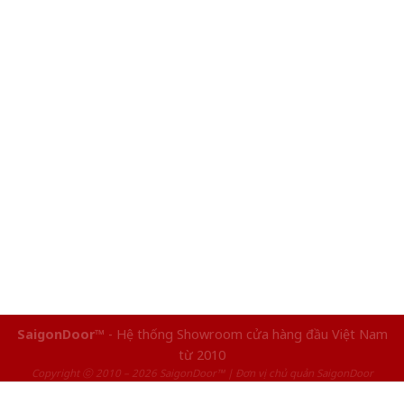
SaigonDoor™
- Hệ thống Showroom cửa hàng đầu Việt Nam
từ 2010
Copyright ⓒ 2010 – 2026 SaigonDoor™ | Đơn vị chủ quản SaigonDoor