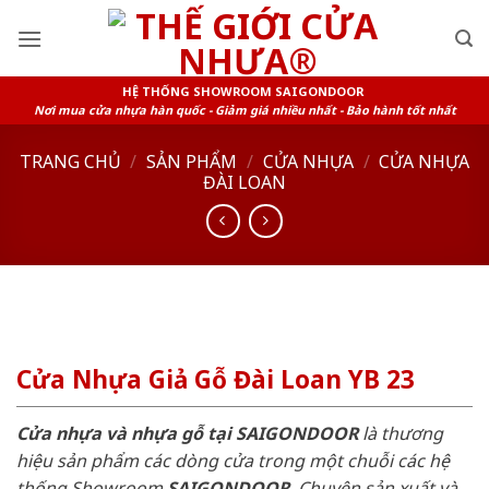
Skip
to
content
HỆ THỐNG SHOWROOM SAIGONDOOR
Nơi mua cửa nhựa hàn quốc - Giảm giá nhiều nhất - Bảo hành tốt nhất
TRANG CHỦ
/
SẢN PHẨM
/
CỬA NHỰA
/
CỬA NHỰA
ĐÀI LOAN
Cửa Nhựa Giả Gỗ Đài Loan YB 23
Cửa nhựa và nhựa gỗ tại SAIGONDOOR
là thương
hiệu sản phẩm các dòng cửa trong một chuỗi các hệ
thống Showroom
SAIGONDOOR
. Chuyên sản xuất và