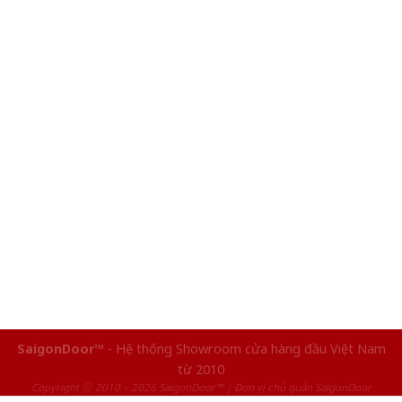
SaigonDoor™
- Hệ thống Showroom cửa hàng đầu Việt Nam
từ 2010
Copyright ⓒ 2010 – 2026 SaigonDoor™ | Đơn vị chủ quản SaigonDoor