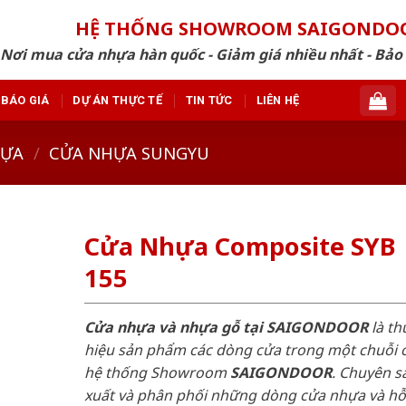
HỆ THỐNG SHOWROOM SAIGONDO
Nơi mua cửa nhựa hàn quốc - Giảm giá nhiều nhất - Bảo
BÁO GIÁ
DỰ ÁN THỰC TẾ
TIN TỨC
LIÊN HỆ
HỰA
/
CỬA NHỰA SUNGYU
Cửa Nhựa Composite SYB
155
Cửa nhựa và nhựa gỗ tại SAIGONDOOR
là t
hiệu sản phẩm các dòng cửa trong một chuỗi 
hệ thống Showroom
SAIGONDOOR
. Chuyên s
xuất và phân phối những dòng cửa nhựa và h