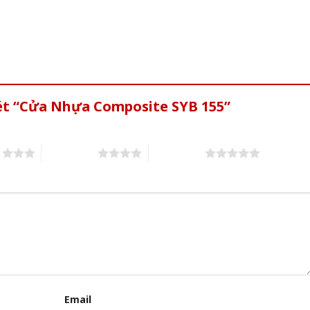
xét “Cửa Nhựa Composite SYB 155”
s
4 of 5 stars
5 of 5 stars
Email