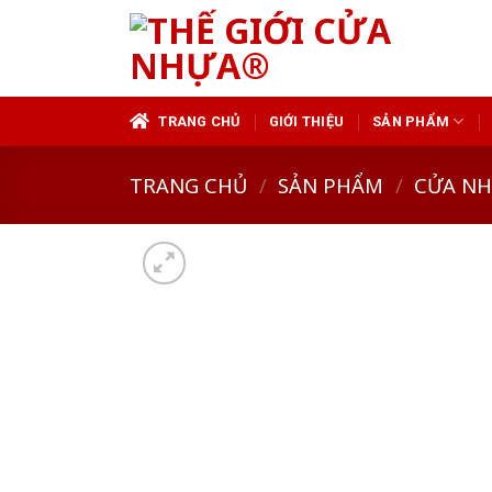
Skip
to
content
TRANG CHỦ
GIỚI THIỆU
SẢN PHẨM
TRANG CHỦ
/
SẢN PHẨM
/
CỬA N