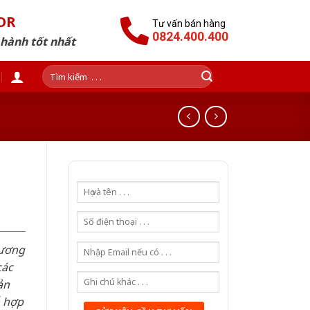
OR
Tư vấn bán hàng
0824.400.400
 hành tốt nhất
Tìm
kiếm:
hương
các
ản
ỗ hợp