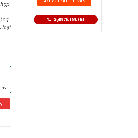
 hợp
hàng
Gọi 0976.169.864
 loại
hiết
N