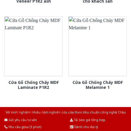
Veneer P1R2 ash
cho khach san
Cửa Gỗ Chống Cháy MDF
Cửa Gỗ Chống Cháy MDF
Laminate P1R2
Melamine 1
Với kinh nghiệm nhiêu năm nghiên cứu cửa theo tiêu chuẩn công nghệ Châu
Âu.Chúng tôi tự tin là nhà sản xuất & cung cấp hàng đầu tại Việt Nam!
Gửi yêu cầu tư vấn
Tải báo giá tổng hợp
Yêu cầu gọi lại (3 phút)
Dành cho đại lý