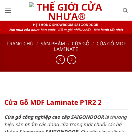
Skip
to
content
HỆ THỐNG SHOWROOM SAIGONDOOR
Nơi mua cửa nhựa hàn quốc - Giảm giá nhiều nhất - Bảo hành tốt nhất
TRANG CHỦ
/
SẢN PHẨM
/
CỬA GỖ
/
CỬA GỖ MDF
LAMINATE
Cửa Gỗ MDF Laminate P1R2 2
Cửa gỗ công nghiệp cao cấp SAIGONDOOR
là thương
hiệu sản phẩm các dòng cửa trong một chuỗi các hệ
thống Showroom
SAIGONDOOR
. Chuyên sản xuất và