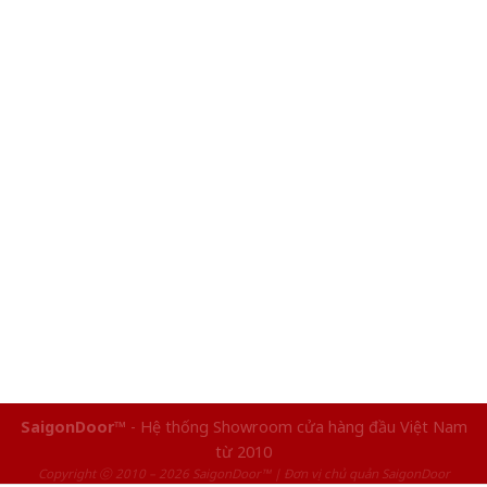
SaigonDoor™
- Hệ thống Showroom cửa hàng đầu Việt Nam
từ 2010
Copyright ⓒ 2010 – 2026 SaigonDoor™ | Đơn vị chủ quản SaigonDoor