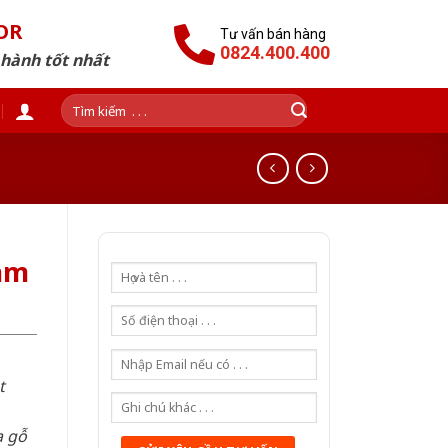
OR
Tư vấn bán hàng
0824.400.400
 hành tốt nhất
Tìm
kiếm:
am
t
a gỗ