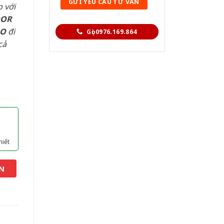
 với
OOR
AO
đi
Gọi 0976.169.864
cả
hiết
N