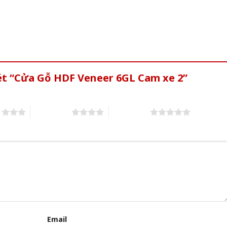
ét “Cửa Gỗ HDF Veneer 6GL Cam xe 2”
s
4 of 5 stars
5 of 5 stars
Email