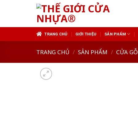
Skip
to
content
TRANG CHỦ
GIỚI THIỆU
SẢN PHẨM
TRANG CHỦ
/
SẢN PHẨM
/
CỬA GỖ