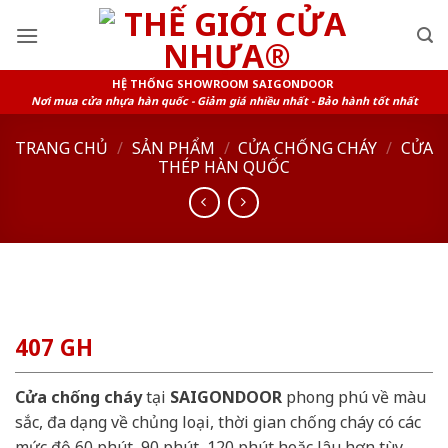
Skip
to
content
HỆ THỐNG SHOWROOM SAIGONDOOR
Nơi mua cửa nhựa hàn quốc - Giảm giá nhiều nhất - Bảo hành tốt nhất
TRANG CHỦ
/
SẢN PHẨM
/
CỬA CHỐNG CHÁY
/
CỬA
THÉP HÀN QUỐC
407 GH
Cửa chống cháy
tại
SAIGONDOOR
phong phú về màu
sắc, đa dạng về chủng loại, thời gian chống cháy có các
mức độ 60 phút, 90 phút, 120 phút hoặc lâu hơn tùy