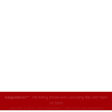
SaigonDoor™
- Hệ thống Showroom cửa hàng đầu Việt Nam
từ 2010
Copyright ⓒ 2010 – 2026 SaigonDoor™ | Đơn vị chủ quản SaigonDoor