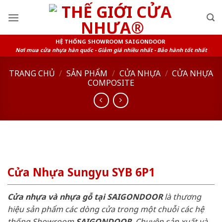
Skip
to
content
HỆ THỐNG SHOWROOM SAIGONDOOR
Nơi mua cửa nhựa hàn quốc - Giảm giá nhiều nhất - Bảo hành tốt nhất
TRANG CHỦ
/
SẢN PHẨM
/
CỬA NHỰA
/
CỬA NHỰA
COMPOSITE
Cửa Nhựa Sungyu SYB 6P1
Cửa nhựa và nhựa gỗ tại SAIGONDOOR
là thương
hiệu sản phẩm các dòng cửa trong một chuỗi các hệ
thống Showroom
SAIGONDOOR
. Chuyên sản xuất và