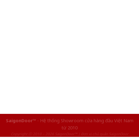
SaigonDoor™
- Hệ thống Showroom cửa hàng đầu Việt Nam
từ 2010
Copyright ⓒ 2010 – 2026 SaigonDoor™ | Đơn vị chủ quản SaigonDoor