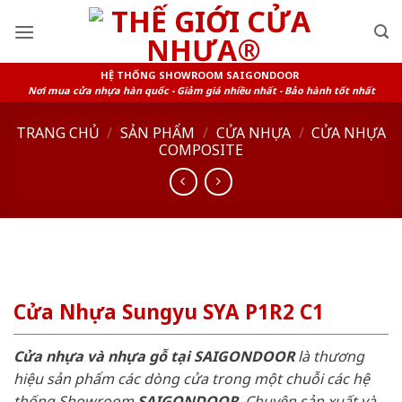
Skip
to
content
HỆ THỐNG SHOWROOM SAIGONDOOR
Nơi mua cửa nhựa hàn quốc - Giảm giá nhiều nhất - Bảo hành tốt nhất
TRANG CHỦ
/
SẢN PHẨM
/
CỬA NHỰA
/
CỬA NHỰA
COMPOSITE
Cửa Nhựa Sungyu SYA P1R2 C1
Cửa nhựa và nhựa gỗ tại SAIGONDOOR
là thương
hiệu sản phẩm các dòng cửa trong một chuỗi các hệ
thống Showroom
SAIGONDOOR
. Chuyên sản xuất và