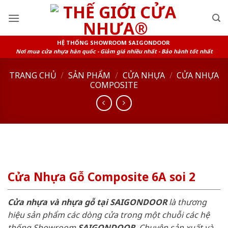
Skip
to
content
HỆ THỐNG SHOWROOM SAIGONDOOR
Nơi mua cửa nhựa hàn quốc - Giảm giá nhiều nhất - Bảo hành tốt nhất
TRANG CHỦ
/
SẢN PHẨM
/
CỬA NHỰA
/
CỬA NHỰA
COMPOSITE
Cửa Nhựa Gỗ Composite 6A soi 2
Cửa nhựa và nhựa gỗ tại SAIGONDOOR
là thương
hiệu sản phẩm các dòng cửa trong một chuỗi các hệ
thống Showroom
SAIGONDOOR
. Chuyên sản xuất và