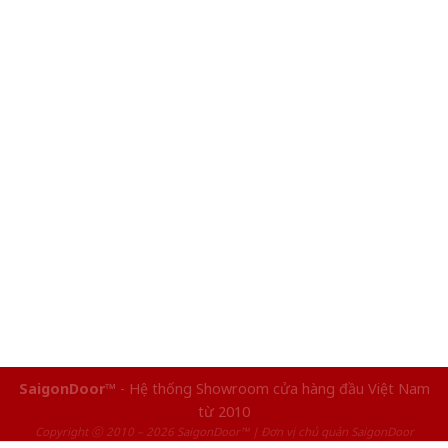
SaigonDoor™
- Hệ thống Showroom cửa hàng đầu Việt Nam
từ 2010
Copyright ⓒ 2010 – 2026 SaigonDoor™ | Đơn vị chủ quản SaigonDoor