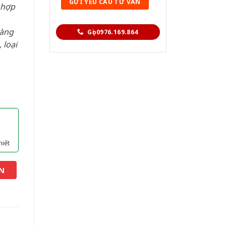
 hợp
hàng
Gọi 0976.169.864
 loại
hiết
N