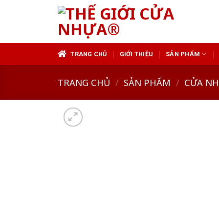
Skip
to
content
TRANG CHỦ
GIỚI THIỆU
SẢN PHẨM
TRANG CHỦ
/
SẢN PHẨM
/
CỬA N