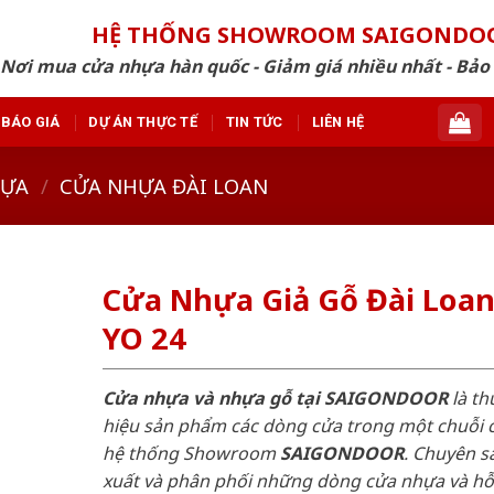
HỆ THỐNG SHOWROOM SAIGONDO
Nơi mua cửa nhựa hàn quốc - Giảm giá nhiều nhất - Bảo
BÁO GIÁ
DỰ ÁN THỰC TẾ
TIN TỨC
LIÊN HỆ
HỰA
/
CỬA NHỰA ĐÀI LOAN
Cửa Nhựa Giả Gỗ Đài Loa
YO 24
Cửa nhựa và nhựa gỗ tại SAIGONDOOR
là t
hiệu sản phẩm các dòng cửa trong một chuỗi 
hệ thống Showroom
SAIGONDOOR
. Chuyên s
xuất và phân phối những dòng cửa nhựa và h