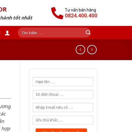
OR
Tư vấn bán hàng
0824.400.400
 hành tốt nhất
Tìm
kiếm:
n
hương
các
ản
ỗ hợp