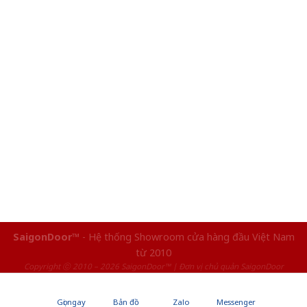
SaigonDoor™
- Hệ thống Showroom cửa hàng đầu Việt Nam
từ 2010
Copyright ⓒ 2010 – 2026 SaigonDoor™ | Đơn vị chủ quản SaigonDoor
Gọi ngay
Bản đồ
Zalo
Messenger