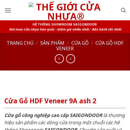
Skip
to
content
HỆ THỐNG SHOWROOM SAIGONDOOR
Nơi mua cửa nhựa hàn quốc - Giảm giá nhiều nhất - Bảo hành tốt nhất
TRANG CHỦ
/
SẢN PHẨM
/
CỬA GỖ
/
CỬA GỖ HDF
VENEER
Cửa Gỗ HDF Veneer 9A ash 2
Cửa gỗ công nghiệp cao cấp SAIGONDOOR
là thương
hiệu sản phẩm các dòng cửa trong một chuỗi các hệ
thống Showroom
SAIGONDOOR
. Chuyên sản xuất và