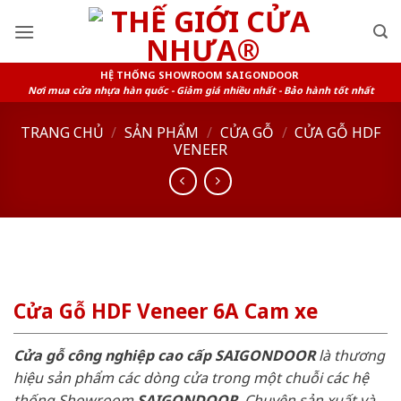
Skip
to
content
HỆ THỐNG SHOWROOM SAIGONDOOR
Nơi mua cửa nhựa hàn quốc - Giảm giá nhiều nhất - Bảo hành tốt nhất
TRANG CHỦ
/
SẢN PHẨM
/
CỬA GỖ
/
CỬA GỖ HDF
VENEER
Cửa Gỗ HDF Veneer 6A Cam xe
Cửa gỗ công nghiệp cao cấp SAIGONDOOR
là thương
hiệu sản phẩm các dòng cửa trong một chuỗi các hệ
thống Showroom
SAIGONDOOR
. Chuyên sản xuất và