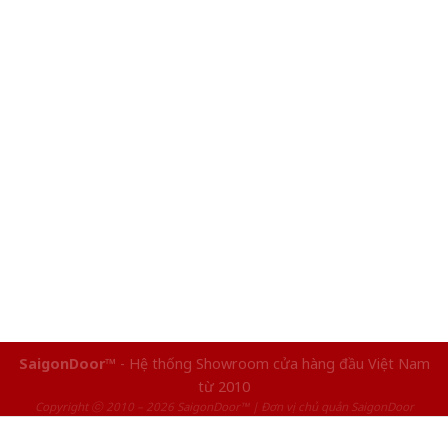
SaigonDoor™
- Hệ thống Showroom cửa hàng đầu Việt Nam
từ 2010
Copyright ⓒ 2010 – 2026 SaigonDoor™ | Đơn vị chủ quản SaigonDoor