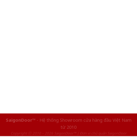
SaigonDoor™
- Hệ thống Showroom cửa hàng đầu Việt Nam
từ 2010
Copyright ⓒ 2010 – 2026 SaigonDoor™ | Đơn vị chủ quản SaigonDoor