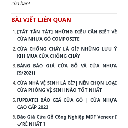
của bạn!
BÀI VIẾT LIÊN QUAN
[TẤT TẦN TẬT] NHỮNG ĐIỀU CẦN BIẾT VỀ
CỬA NHỰA GỖ COMPOSITE
CỬA CHỐNG CHÁY LÀ GÌ? NHỮNG LƯU Ý
KHI MUA CỬA CHỐNG CHÁY
BẢNG BÁO GIÁ CỬA GỖ VÀ CỬA NHỰA
[9/2021]
CỬA NHÀ VỆ SINH LÀ GÌ?| NÊN CHỌN LOẠI
CỬA PHÒNG VỆ SINH NÀO TỐT NHẤT
[UPDATE] BÁO GIÁ CỬA GỖ | CỬA NHỰA
CAO CẤP 2022
Báo Giá Cửa Gỗ Công Nghiệp MDF Veneer [
RẺ NHẤT ]