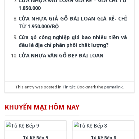
CỬA NHỰA ĐÀI LOAN GIÁ RẺ – GIÁ CHỈ TỪ
1.850.000
CỬA NHỰA GIẢ GỖ ĐÀI LOAN GIÁ RẺ- CHỈ
TỪ 1.950.000/BỘ
Cửa gỗ công nghiệp giá bao nhiêu tiền và
đâu là địa chỉ phân phối chất lượng?
CỬA NHỰA VÂN GỖ ĐẸP ĐÀI LOAN
This entry was posted in
Tin tức
. Bookmark the
permalink
.
KHUYẾN MẠI HÔM NAY
Tủ Kệ Bếp 9
Tủ Kệ Bếp 8