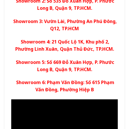
Showroom 2: Số 535 Đỗ Xuân Hợp, P. Phước
Long B, Quận 9, TP.HCM.
Showroom 3: Vườn Lài, Phường An Phú Đông,
Q12, TP.HCM
Showroom 4: 21 Quốc Lộ 1K, Khu phố 2,
Phường Linh Xuân, Quận Thủ Đức, TP.HCM.
Showroom 5: Số 669 Đỗ Xuân Hợp, P. Phước
Long B, Quận 9, TP.HCM.
Showroom 6: Phạm Văn Đồng: Số 615 Phạm
Văn Đồng, Phường Hiệp B