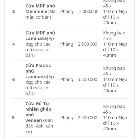
Khung bao
Cửa MDF phủ
45 x
3
Melamine
(Mã
Phẳng
2.000.000
110mmNẹp
màu cơ bản)
chỉ 10 x
40mm
Cửa MDF phủ
Khung bao
Laminate
(Áp
45 x
4
dụng cho các
Phẳng
2.500.000
110mmNẹp
mã màu cơ
chỉ 10 x
bản)
40mm
Cửa Plastic
Khung bao
phủ
45 x
Laminate
(Áp
6
Phẳng
3.500.000
110mmNẹp
dụng cho các
chỉ 10 x
mã màu cơ
40mm
bản)
Cửa Gỗ Tự
Khung bao
Nhiên ghép
45 x
phủ
5
Phẳng
2.500.000
110mmNẹp
veneer
(xoan
chỉ 10 x
đào, Ash, căm
40mm
xe)