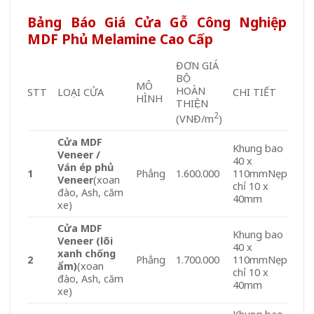
Bảng Báo Giá Cửa Gỗ Công Nghiệp
MDF Phủ Melamine Cao Cấp
ĐƠN GIÁ
BỘ
MÔ
HOÀN
STT
LOẠI CỬA
CHI TIẾT
HÌNH
THIỆN
2
(VNĐ/m
)
Cửa MDF
Khung bao
Veneer /
40 x
Ván ép phủ
1
Phẳng
1.600.000
110mmNẹp
Veneer
(xoan
chỉ 10 x
đào, Ash, căm
40mm
xe)
Cửa MDF
Khung bao
Veneer (lõi
40 x
xanh chống
2
Phẳng
1.700.000
110mmNẹp
ẩm)
(xoan
chỉ 10 x
đào, Ash, căm
40mm
xe)