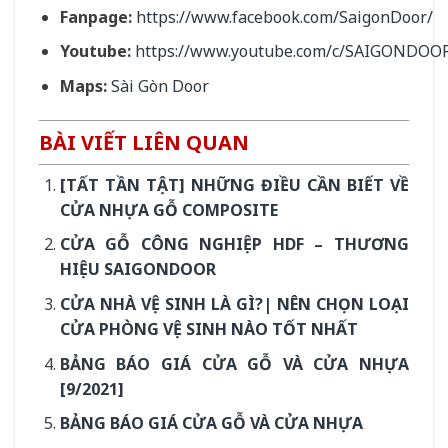
Fanpage:
https://www.facebook.com/SaigonDoor/
Youtube:
https://www.youtube.com/c/SAIGONDOO
Maps:
Sài Gòn Door
BÀI VIẾT LIÊN QUAN
[TẤT TẦN TẬT] NHỮNG ĐIỀU CẦN BIẾT VỀ
CỬA NHỰA GỖ COMPOSITE
CỬA GỖ CÔNG NGHIỆP HDF – THƯƠNG
HIỆU SAIGONDOOR
CỬA NHÀ VỆ SINH LÀ GÌ?| NÊN CHỌN LOẠI
CỬA PHÒNG VỆ SINH NÀO TỐT NHẤT
BẢNG BÁO GIÁ CỬA GỖ VÀ CỬA NHỰA
[9/2021]
BẢNG BÁO GIÁ CỬA GỖ VÀ CỬA NHỰA