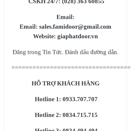
CSKH 24/7: (028) 363 60855
Email:
Email:
sales.famidoor@gmail.com
Website:
giaphatdoor.vn
Đăng trong
Tin Tức
. Đánh dấu
đường dẫn
.
==================================
HỖ TRỢ KHÁCH HÀNG
Hotline 1: 0933.707.707
Hotline 2: 0834.715.715
Hotline 3: 0834.494.494