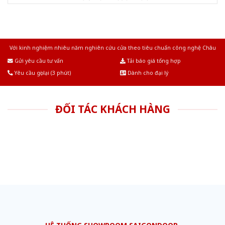
Với kinh nghiệm nhiêu năm nghiên cứu cửa theo tiêu chuẩn công nghệ Châu
Âu.Chúng tôi tự tin là nhà sản xuất & cung cấp hàng đầu tại Việt Nam!
Gửi yêu cầu tư vấn
Tải báo giá tổng hợp
Yêu cầu gọi lại (3 phút)
Dành cho đại lý
ĐỐI TÁC KHÁCH HÀNG