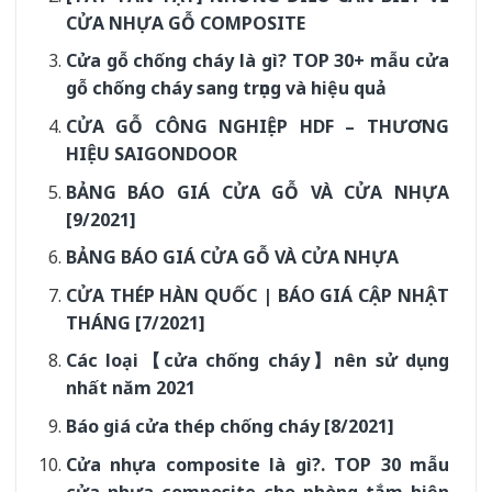
CỬA NHỰA GỖ COMPOSITE
Cửa gỗ chống cháy là gì? TOP 30+ mẫu cửa
gỗ chống cháy sang trọng và hiệu quả
CỬA GỖ CÔNG NGHIỆP HDF – THƯƠNG
HIỆU SAIGONDOOR
BẢNG BÁO GIÁ CỬA GỖ VÀ CỬA NHỰA
[9/2021]
BẢNG BÁO GIÁ CỬA GỖ VÀ CỬA NHỰA
CỬA THÉP HÀN QUỐC | BÁO GIÁ CẬP NHẬT
THÁNG [7/2021]
Các loại【cửa chống cháy】nên sử dụng
nhất năm 2021
Báo giá cửa thép chống cháy [8/2021]
Cửa nhựa composite là gì?. TOP 30 mẫu
cửa nhựa composite cho phòng tắm hiện