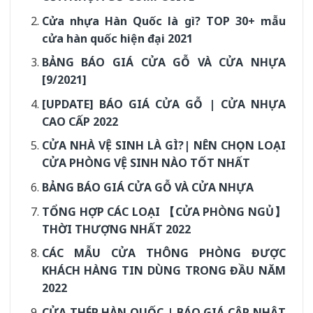
Cửa nhựa Hàn Quốc là gì? TOP 30+ mẫu
cửa hàn quốc hiện đại 2021
BẢNG BÁO GIÁ CỬA GỖ VÀ CỬA NHỰA
[9/2021]
[UPDATE] BÁO GIÁ CỬA GỖ | CỬA NHỰA
CAO CẤP 2022
CỬA NHÀ VỆ SINH LÀ GÌ?| NÊN CHỌN LOẠI
CỬA PHÒNG VỆ SINH NÀO TỐT NHẤT
BẢNG BÁO GIÁ CỬA GỖ VÀ CỬA NHỰA
TỔNG HỢP CÁC LOẠI 【CỬA PHÒNG NGỦ】
THỜI THƯỢNG NHẤT 2022
CÁC MẪU CỬA THÔNG PHÒNG ĐƯỢC
KHÁCH HÀNG TIN DÙNG TRONG ĐẦU NĂM
2022
CỬA THÉP HÀN QUỐC | BÁO GIÁ CẬP NHẬT