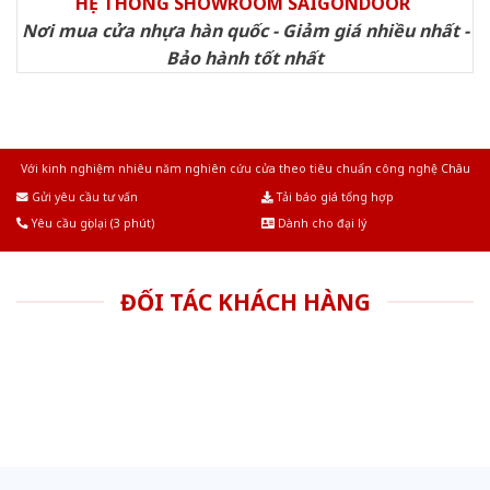
HỆ THỐNG SHOWROOM SAIGONDOOR
Nơi mua cửa nhựa hàn quốc - Giảm giá nhiều nhất -
Bảo hành tốt nhất
Với kinh nghiệm nhiêu năm nghiên cứu cửa theo tiêu chuẩn công nghệ Châu
Âu.Chúng tôi tự tin là nhà sản xuất & cung cấp hàng đầu tại Việt Nam!
Gửi yêu cầu tư vấn
Tải báo giá tổng hợp
Yêu cầu gọi lại (3 phút)
Dành cho đại lý
ĐỐI TÁC KHÁCH HÀNG