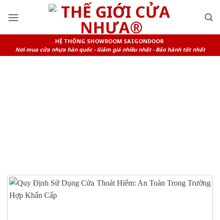
Skip
to
content
HỆ THỐNG SHOWROOM SAIGONDOOR
Nơi mua cửa nhựa hàn quốc - Giảm giá nhiều nhất - Bảo hành tốt nhất
TAG ARCHIVES:
BÁO GIÁ CỬA
THÉP HÀN QUỐC