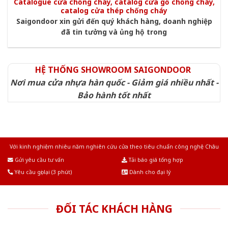
Catalogue cửa chống cháy, catalog cửa gỗ chống cháy,
catalog cửa thép chống cháy
Saigondoor xin gửi đến quý khách hàng, doanh nghiệp
đã tin tưởng và ủng hộ trong
HỆ THỐNG SHOWROOM SAIGONDOOR
Nơi mua cửa nhựa hàn quốc - Giảm giá nhiều nhất -
Bảo hành tốt nhất
Với kinh nghiệm nhiêu năm nghiên cứu cửa theo tiêu chuẩn công nghệ Châu
Âu.Chúng tôi tự tin là nhà sản xuất & cung cấp hàng đầu tại Việt Nam!
Gửi yêu cầu tư vấn
Tải báo giá tổng hợp
Yêu cầu gọi lại (3 phút)
Dành cho đại lý
ĐỐI TÁC KHÁCH HÀNG